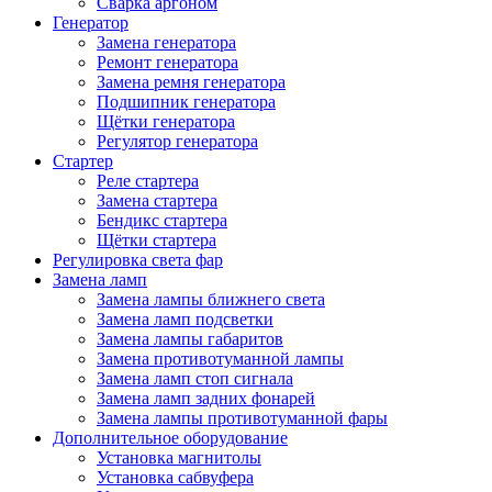
Сварка аргоном
Генератор
Замена генератора
Ремонт генератора
Замена ремня генератора
Подшипник генератора
Щётки генератора
Регулятор генератора
Стартер
Реле стартера
Замена стартера
Бендикс стартера
Щётки стартера
Регулировка света фар
Замена ламп
Замена лампы ближнего света
Замена ламп подсветки
Замена лампы габаритов
Замена противотуманной лампы
Замена ламп стоп сигнала
Замена ламп задних фонарей
Замена лампы противотуманной фары
Дополнительное оборудование
Установка магнитолы
Установка сабвуфера