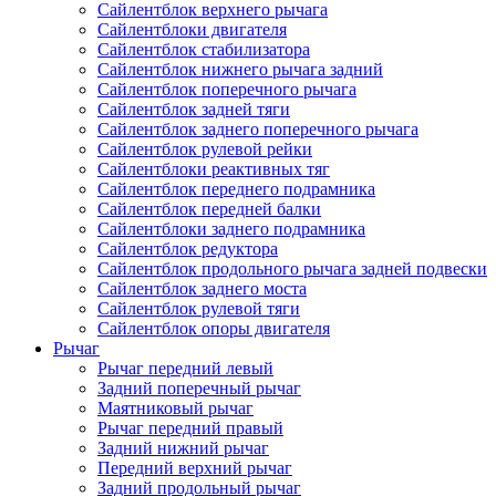
Сайлентблок верхнего рычага
Сайлентблоки двигателя
Сайлентблок стабилизатора
Сайлентблок нижнего рычага задний
Сайлентблок поперечного рычага
Сайлентблок задней тяги
Сайлентблок заднего поперечного рычага
Сайлентблок рулевой рейки
Сайлентблоки реактивных тяг
Сайлентблок переднего подрамника
Сайлентблок передней балки
Сайлентблоки заднего подрамника
Сайлентблок редуктора
Сайлентблок продольного рычага задней подвески
Сайлентблок заднего моста
Сайлентблок рулевой тяги
Сайлентблок опоры двигателя
Рычаг
Рычаг передний левый
Задний поперечный рычаг
Маятниковый рычаг
Рычаг передний правый
Задний нижний рычаг
Передний верхний рычаг
Задний продольный рычаг