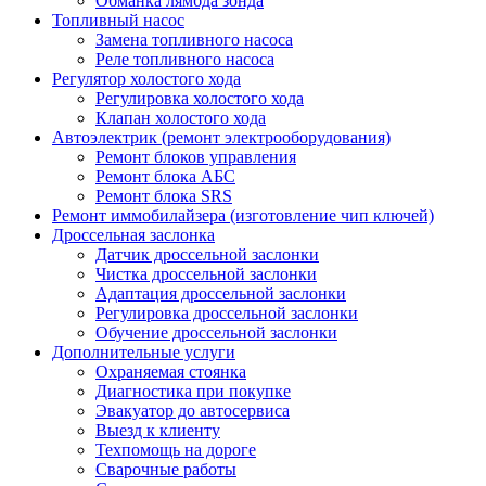
Обманка лямбда зонда
Топливный насос
Замена топливного насоса
Реле топливного насоса
Регулятор холостого хода
Регулировка холостого хода
Клапан холостого хода
Автоэлектрик (ремонт электрооборудования)
Ремонт блоков управления
Ремонт блока АБС
Ремонт блока SRS
Ремонт иммобилайзера (изготовление чип ключей)
Дроссельная заслонка
Датчик дроссельной заслонки
Чистка дроссельной заслонки
Адаптация дроссельной заслонки
Регулировка дроссельной заслонки
Обучение дроссельной заслонки
Дополнительные услуги
Охраняемая стоянка
Диагностика при покупке
Эвакуатор до автосервиса
Выезд к клиенту
Техпомощь на дороге
Сварочные работы