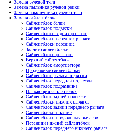
Замена рулевой тяги
Замена пыльника рулевой рейки
Замена наконечника рулевой тяги
Замена сайлентблока
Сайлентблок балки
Сайлентблок подвески
Сайлентблоки задних рычагов
Сайлентблоки передних рычагов
Сайлентблоки передние
Задние сайлентблоки
Сайлентблоки рычагов
Верхний сайлентблок
Сайлентблок амортизатора
Продольные сайлентблоки
Сайлентблок рычага подвески
Сайлентблок передней подвески
Сайлентблок подрамника
Плавающий сайлентблок
Сайлентблок задней подвески
Сайлентблоки нижних рычагов
Сайлентблок задний переднего рычага
Сайлентблоки нижние
Сайлентблоки продольных рычагов
Передний нижний сайлентблок
Сайлентблок переднего нижнего рычага