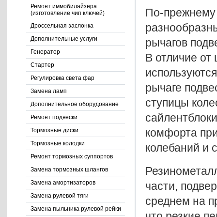
Ремонт иммобилайзера
По-прежнему 
(изготовление чип ключей)
разнообразны
Дроссельная заслонка
Дополнительные услуги
рычагов подв
Генератор
В отличие от
Стартер
используются
Регулировка света фар
рычаге подве
Замена ламп
ступицы коле
Дополнительное оборудование
сайлентблоки
Ремонт подвески
комфорта при
Тормозные диски
Тормозные колодки
колебаний и 
Ремонт тормозных суппортов
Резинометалл
Замена тормозных шлангов
Замена амортизаторов
части, подве
Замена рулевой тяги
среднем на п
Замена пыльника рулевой рейки
что резкие п