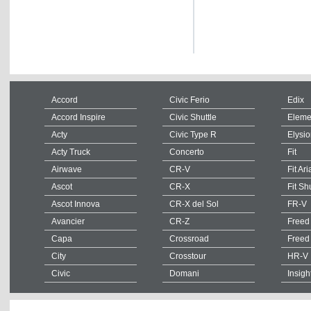
Accord
Civic Ferio
Edix
Accord Inspire
Civic Shuttle
Eleme
Acty
Civic Type R
Elysi
Acty Truck
Concerto
Fit
Airwave
CR-V
Fit Ari
Ascot
CR-X
Fit Sh
Ascot Innova
CR-X del Sol
FR-V
Avancier
CR-Z
Freed
Capa
Crossroad
Freed
City
Crosstour
HR-V
Civic
Domani
Insigh