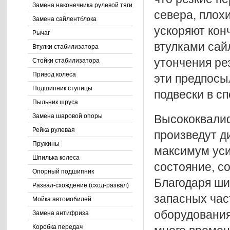
Замена наконечника рулевой тяги
севера, плох
Замена сайлентблока
ускоряют кон
Рычаг
втулками сай
Втулки стабилизатора
утончения ре
Стойки стабилизатора
Привод колеса
эти предпосы
Подшипник ступицы
подвески в с
Пыльник шруса
Высококвали
Замена шаровой опоры
Рейка рулевая
произведут д
Пружины
максимум уси
Шпилька колеса
состояние, с
Опорный подшипник
Благодаря ши
Развал-схождение (сход-развал)
запасных час
Мойка автомобилей
оборудования
Замена антифриза
Коробка передач