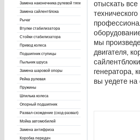
отыскать все
Замена наконечника рулевой тяги
технического
Замена сайлентблока
Рычаг
профессионал
Втулки стабилизатора
оборудование
Стойки стабилизатора
мы произведе
Привод колеса
двигателя, к
Подшипник ступицы
сайлентблоки
Пыльник шруса
генератора, к
Замена шаровой опоры
Рейка рулевая
вы уедете на
Пружины
Шпилька колеса
Опорный подшипник
Развал-схождение (сход-развал)
Мойка автомобилей
Замена антифриза
Коробка передач