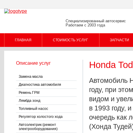
Специализированный автосервис
Работаем с 2003 года
ГЛАВНАЯ
СТОИМОСТЬ УСЛУГ
ЗАПЧАСТИ
Honda To
Описание услуг
ПОМОЩЬ КЛИЕНТУ
Замена масла
Автомобиль H
Диагностика автомобиля
году, при эт
Ремень ГРМ
видом и увел
Лямбда зонд
в 1993 году,
Топливный насос
очередь как 
Регулятор холостого хода
Автоэлектрик (ремонт
(Хонда Тудей
электрооборудования)