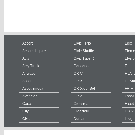
Accord
Civic Ferio
Edix
Accord Inspire
Civic Shuttle
Eleme
Acty
Civic Type R
Elysi
Acty Truck
Concerto
Fit
Airwave
CR-V
Fit Ari
Ascot
CR-X
Fit Sh
Ascot Innova
CR-X del Sol
FR-V
Avancier
CR-Z
Freed
Capa
Crossroad
Freed
City
Crosstour
HR-V
Civic
Domani
Insigh