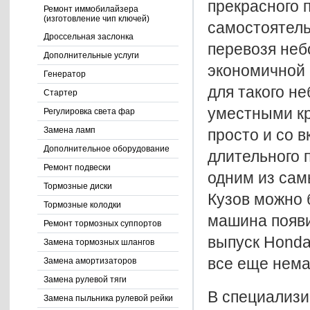
прекрасного 
Ремонт иммобилайзера
(изготовление чип ключей)
самостоятель
Дроссельная заслонка
перевозя неб
Дополнительные услуги
экономичной 
Генератор
для такого н
Стартер
уместными кр
Регулировка света фар
Замена ламп
просто и со в
Дополнительное оборудование
длительного 
Ремонт подвески
одним из сам
Тормозные диски
Кузов можно б
Тормозные колодки
машина появи
Ремонт тормозных суппортов
выпуск Honda
Замена тормозных шлангов
все еще нема
Замена амортизаторов
Замена рулевой тяги
В специализи
Замена пыльника рулевой рейки