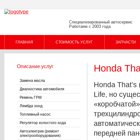
Специализированный автосервис
Работаем с 2003 года
ГЛАВНАЯ
СТОИМОСТЬ УСЛУГ
ЗАПЧАСТИ
Honda Tha
Описание услуг
ПОМОЩЬ КЛИЕНТУ
Замена масла
Honda That’s
Диагностика автомобиля
Life, но сущ
Ремень ГРМ
«коробчатой
Лямбда зонд
трехцилиндро
Топливный насос
автоматическ
Регулятор холостого хода
Автоэлектрик (ремонт
передней пан
электрооборудования)