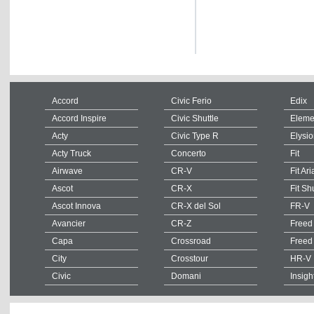
Accord
Civic Ferio
Edix
Accord Inspire
Civic Shuttle
Eleme
Acty
Civic Type R
Elysi
Acty Truck
Concerto
Fit
Airwave
CR-V
Fit Ari
Ascot
CR-X
Fit Sh
Ascot Innova
CR-X del Sol
FR-V
Avancier
CR-Z
Freed
Capa
Crossroad
Freed
City
Crosstour
HR-V
Civic
Domani
Insigh