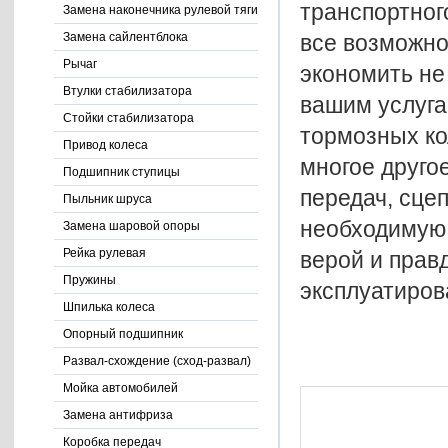
транспортного
Замена наконечника рулевой тяги
все возможно
Замена сайлентблока
Рычаг
экономить не
Втулки стабилизатора
вашим услуга
Стойки стабилизатора
тормозных ко
Привод колеса
многое друго
Подшипник ступицы
передач, сце
Пыльник шруса
необходимую 
Замена шаровой опоры
Рейка рулевая
верой и прав
Пружины
эксплуатиров
Шпилька колеса
Опорный подшипник
Развал-схождение (сход-развал)
Мойка автомобилей
Замена антифриза
Коробка передач