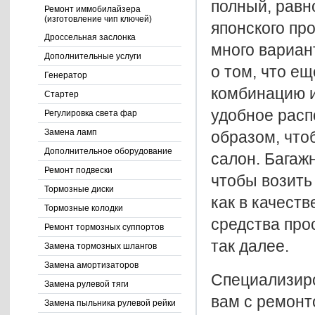
полный, равн
Ремонт иммобилайзера
(изготовление чип ключей)
японского пр
Дроссельная заслонка
много вариан
Дополнительные услуги
о том, что е
Генератор
комбинацию и
Стартер
удобное расп
Регулировка света фар
Замена ламп
образом, что
Дополнительное оборудование
салон. Багаж
Ремонт подвески
чтобы возить
Тормозные диски
как в качеств
Тормозные колодки
средства про
Ремонт тормозных суппортов
так далее.
Замена тормозных шлангов
Замена амортизаторов
Специализиро
Замена рулевой тяги
вам с ремонт
Замена пыльника рулевой рейки