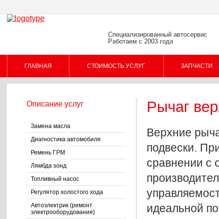
Специализированный автосервис
Работаем с 2003 года
ГЛАВНАЯ
СТОИМОСТЬ УСЛУГ
ЗАПЧАСТИ
Рычаг вер
Описание услуг
ПОМОЩЬ КЛИЕНТУ
Замена масла
Верхние рыч
Диагностика автомобиля
подвески. Пр
Ремень ГРМ
сравнении с 
Лямбда зонд
производител
Топливный насос
управляемост
Регулятор холостого хода
Автоэлектрик (ремонт
идеальной по
электрооборудования)