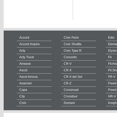
Accord
Civic Ferio
Edix
Accord Inspire
Civic Shuttle
Eleme
Acty
Civic Type R
Elysi
Acty Truck
Concerto
Fit
Airwave
CR-V
Fit Ari
Ascot
CR-X
Fit Sh
Ascot Innova
CR-X del Sol
FR-V
Avancier
CR-Z
Freed
Capa
Crossroad
Freed
City
Crosstour
HR-V
Civic
Domani
Insigh