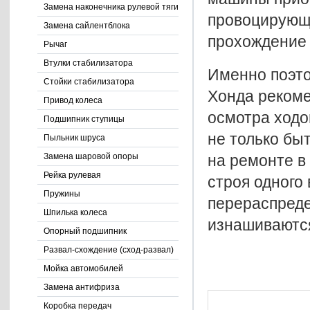
Замена наконечника рулевой тяги
провоцирующи
Замена сайлентблока
прохождение 
Рычаг
Втулки стабилизатора
Именно поэто
Стойки стабилизатора
Хонда рекоме
Привод колеса
осмотра ходо
Подшипник ступицы
не только бы
Пыльник шруса
на ремонте в 
Замена шаровой опоры
Рейка рулевая
строя одного 
Пружины
перераспреде
Шпилька колеса
изнашиваются
Опорный подшипник
Развал-схождение (сход-развал)
Мойка автомобилей
Замена антифриза
Коробка передач