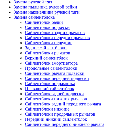
Замена рулевой тяги
Замена пыльника рулевой рейки
Замена наконечника рулевой тяги
Замена сайлентблока
Сайлентблок балки
Сайлентблок подвески
Сайлентблоки задних рычагов
Сайлентблоки передних рычагов
Сайлентблоки передние
Задние сайлентблоки
Сайлентблоки рычагов
Верхний сайлентблок
Сайлентблок амортизатора
Продольные сайлентблоки
Сайлентблок рычага подвески
Сайлентблок передней подвески
Сайлентблок подрамника
Плавающий сайлентблок
Сайлентблок задней подвески
Сайлентблоки нижних рычагов
Сайлентблок задний переднего рычага
Сайлентблоки нижние
Сайлентблоки продольных рычагов
Передний нижний сайлентблок
Сайлентблок переднего нижнего рычага