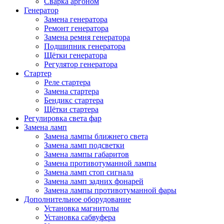
Сварка аргоном
Генератор
Замена генератора
Ремонт генератора
Замена ремня генератора
Подшипник генератора
Щётки генератора
Регулятор генератора
Стартер
Реле стартера
Замена стартера
Бендикс стартера
Щётки стартера
Регулировка света фар
Замена ламп
Замена лампы ближнего света
Замена ламп подсветки
Замена лампы габаритов
Замена противотуманной лампы
Замена ламп стоп сигнала
Замена ламп задних фонарей
Замена лампы противотуманной фары
Дополнительное оборудование
Установка магнитолы
Установка сабвуфера