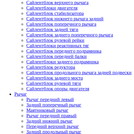
Сайлентблок верхнего рычага
Сайлентблоки двигателя
Сайлентблок стабилизатора
Сайлентблок нижнего рычага задний
Сайлентблок поперечного рычага
Сайлентблок задней тяги
Сайлентблок заднего поперечного рычага
Сайлентблок рулевой рейки
Сайлентблоки реактивных тяг
Сайлентблок переднего подрамника
Сайлентблок передней балки
Сайлентблоки заднего подрамника
Сайлентблок редуктора
Сайлентблок продольного рычага задней подвески
Сайлентблок заднего моста
Сайлентблок рулевой тяги
Сайлентблок опоры двигателя
Рычаг
Рычаг передний левый
Задний поперечный рычаг
Маятниковый рычаг
Рычаг передний правый
Задний нижний рычаг
Передний верхний рычаг
Задний продольный рычаг