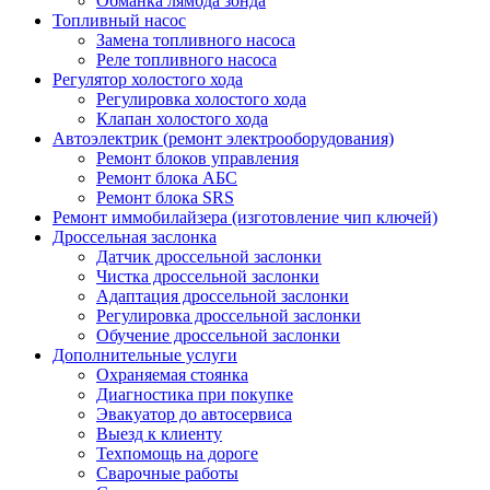
Обманка лямбда зонда
Топливный насос
Замена топливного насоса
Реле топливного насоса
Регулятор холостого хода
Регулировка холостого хода
Клапан холостого хода
Автоэлектрик (ремонт электрооборудования)
Ремонт блоков управления
Ремонт блока АБС
Ремонт блока SRS
Ремонт иммобилайзера (изготовление чип ключей)
Дроссельная заслонка
Датчик дроссельной заслонки
Чистка дроссельной заслонки
Адаптация дроссельной заслонки
Регулировка дроссельной заслонки
Обучение дроссельной заслонки
Дополнительные услуги
Охраняемая стоянка
Диагностика при покупке
Эвакуатор до автосервиса
Выезд к клиенту
Техпомощь на дороге
Сварочные работы