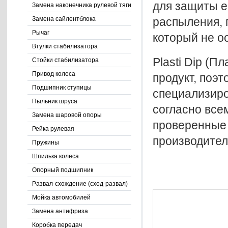
для защиты е
Замена наконечника рулевой тяги
распыления, 
Замена сайлентблока
Рычаг
который не о
Втулки стабилизатора
Plasti Dip (
Стойки стабилизатора
Привод колеса
продукт, поэ
Подшипник ступицы
специализиро
Пыльник шруса
согласно все
Замена шаровой опоры
проверенные 
Рейка рулевая
производител
Пружины
Шпилька колеса
Опорный подшипник
Развал-схождение (сход-развал)
Мойка автомобилей
Замена антифриза
Коробка передач