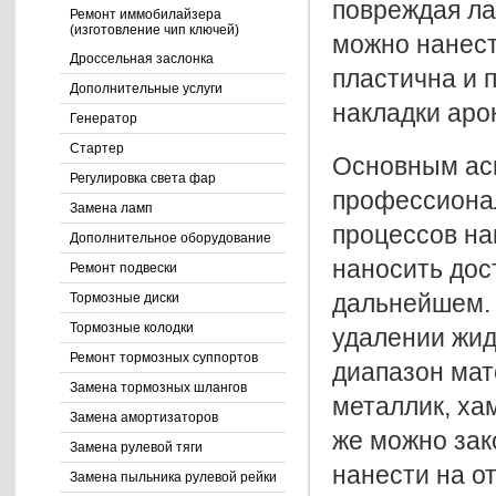
повреждая ла
Ремонт иммобилайзера
(изготовление чип ключей)
можно нанест
Дроссельная заслонка
пластична и 
Дополнительные услуги
накладки арок
Генератор
Стартер
Основным асп
Регулировка света фар
профессионал
Замена ламп
процессов на
Дополнительное оборудование
наносить дос
Ремонт подвески
дальнейшем. 
Тормозные диски
Тормозные колодки
удалении жид
Ремонт тормозных суппортов
диапазон мат
Замена тормозных шлангов
металлик, ха
Замена амортизаторов
же можно зак
Замена рулевой тяги
нанести на о
Замена пыльника рулевой рейки