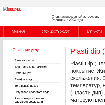
Специализированный автосервис
Работаем с 2003 года
ГЛАВНАЯ
СТОИМОСТЬ УСЛУГ
ЗАПЧАСТИ
Plasti dip
Описание услуг
Замена масла
Plasti Dip (
Диагностика автомобиля
покрытие. Жи
Ремень ГРМ
скольжения. 
Лямбда зонд
температур, н
Топливный насос
(Пласти дип)
Регулятор холостого хода
Автоэлектрик (ремонт
матовую плен
электрооборудования)