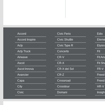
Accord
Civic Ferio
Edix
Accord Inspire
Civic Shuttle
Eleme
Acty
Civic Type R
Elysi
Acty Truck
Concerto
Fit
Airwave
CR-V
Fit Ari
Ascot
CR-X
Fit Sh
Ascot Innova
CR-X del Sol
FR-V
Avancier
CR-Z
Freed
Capa
Crossroad
Freed
City
Crosstour
HR-V
Civic
Domani
Insigh