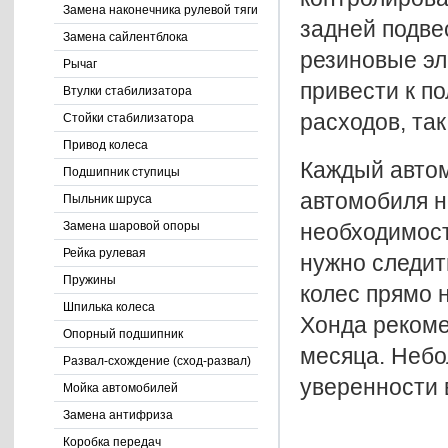
Замена наконечника рулевой тяги
задней подве
Замена сайлентблока
резиновые эл
Рычаг
привести к по
Втулки стабилизатора
расходов, та
Стойки стабилизатора
Привод колеса
Каждый автом
Подшипник ступицы
автомобиля н
Пыльник шруса
необходимост
Замена шаровой опоры
Рейка рулевая
нужно следить
Пружины
колес прямо 
Шпилька колеса
Хонда рекоме
Опорный подшипник
месяца. Небо
Развал-схождение (сход-развал)
уверенности 
Мойка автомобилей
Замена антифриза
Коробка передач