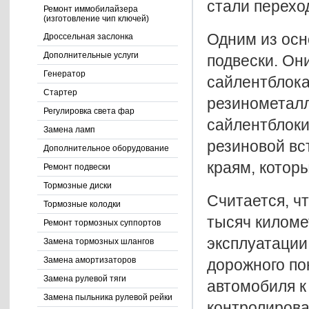
стали перехо
Ремонт иммобилайзера
(изготовление чип ключей)
Одним из осн
Дроссельная заслонка
Дополнительные услуги
подвески. Он
Генератор
сайлентблока
Стартер
резинометалл
Регулировка света фар
сайлентблоки
Замена ламп
резиновой вс
Дополнительное оборудование
краям, котор
Ремонт подвески
Тормозные диски
Считается, ч
Тормозные колодки
тысяч киломе
Ремонт тормозных суппортов
эксплуатации
Замена тормозных шлангов
Замена амортизаторов
дорожного по
Замена рулевой тяги
автомобиля к
Замена пыльника рулевой рейки
контролирова