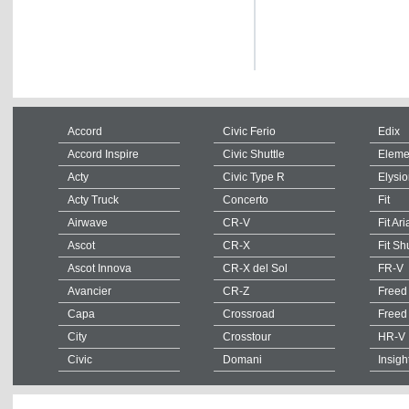
Accord
Civic Ferio
Edix
Accord Inspire
Civic Shuttle
Eleme
Acty
Civic Type R
Elysi
Acty Truck
Concerto
Fit
Airwave
CR-V
Fit Ari
Ascot
CR-X
Fit Sh
Ascot Innova
CR-X del Sol
FR-V
Avancier
CR-Z
Freed
Capa
Crossroad
Freed
City
Crosstour
HR-V
Civic
Domani
Insigh