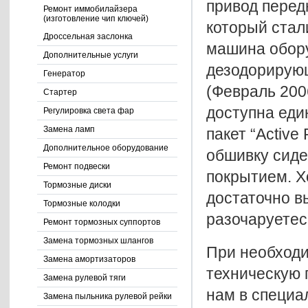
привод перед
Ремонт иммобилайзера
(изготовление чип ключей)
который стал
Дроссельная заслонка
машина обору
Дополнительные услуги
дезодорирую
Генератор
(Февраль 200
Стартер
доступна еди
Регулировка света фар
Замена ламп
пакет “Activ
Дополнительное оборудование
обшивку сиде
Ремонт подвески
покрытием. Х
Тормозные диски
достаточно в
Тормозные колодки
разочаруетес
Ремонт тормозных суппортов
Замена тормозных шлангов
При необход
Замена амортизаторов
техническую 
Замена рулевой тяги
нам в специа
Замена пыльника рулевой рейки