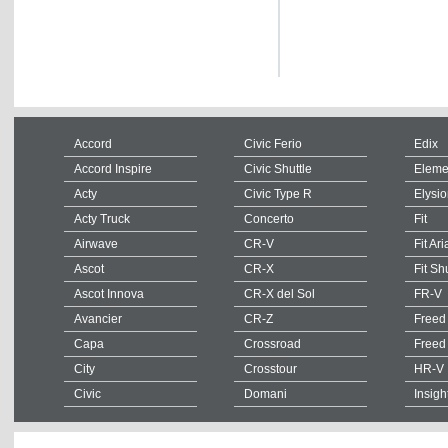
Accord
Civic Ferio
Edix
Accord Inspire
Civic Shuttle
Eleme
Acty
Civic Type R
Elysi
Acty Truck
Concerto
Fit
Airwave
CR-V
Fit Ari
Ascot
CR-X
Fit Sh
Ascot Innova
CR-X del Sol
FR-V
Avancier
CR-Z
Freed
Capa
Crossroad
Freed
City
Crosstour
HR-V
Civic
Domani
Insigh