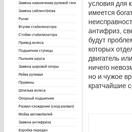
условия для 
Замена наконечника рулевой тяги
имеется бога
Замена сайлентблока
Рычаг
неисправност
Втулки стабилизатора
антифриз, св
Стойки стабилизатора
будут пробле
Привод колеса
которых отдел
Подшипник ступицы
двигатель ил
Пыльник шруса
ничего невоз
Замена шаровой опоры
Рейка рулевая
но и чужое в
Пружины
кратчайшие с
Шпилька колеса
Опорный подшипник
Развал-схождение (сход-развал)
Мойка автомобилей
Замена антифриза
Коробка передач