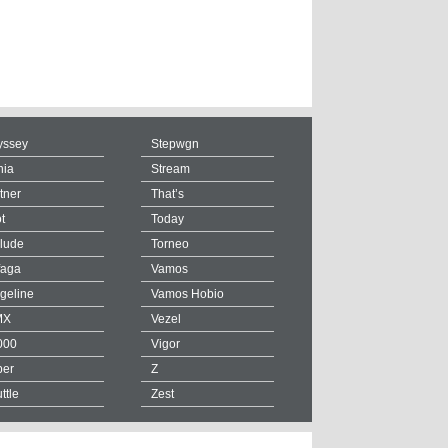
yssey
Stepwgn
hia
Stream
tner
That’s
ot
Today
lude
Torneo
faga
Vamos
geline
Vamos Hobio
MX
Vezel
000
Vigor
ber
Z
ttle
Zest