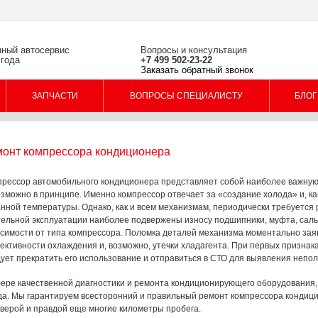
ный автосервис
Вопросы и консультация
 года
+7 499 502-23-22
Заказать обратный звонок
ЗАПЧАСТИ
ВОПРОСЫ СПЕЦИАЛИСТУ
БЛОГ
онт компрессора кондиционера
рессор автомобильного кондиционера представляет собой наиболее важную с
зможно в принципе. Именно компрессор отвечает за «создание холода» и, ка
нной температуры. Однако, как и всем механизмам, периодически требуется
ельной эксплуатации наиболее подвержены износу подшипники, муфта, сальн
симости от типа компрессора. Поломка деталей механизма моментально заяви
ктивности охлаждения и, возможно, утечки хладагента. При первых признак
ует прекратить его использование и отправиться в СТО для выявления непо
ере качественной диагностики и ремонта кондиционирующего оборудования,
а. Мы гарантируем всесторонний и правильный ремонт компрессора кондицио
верой и правдой еще многие километры пробега.