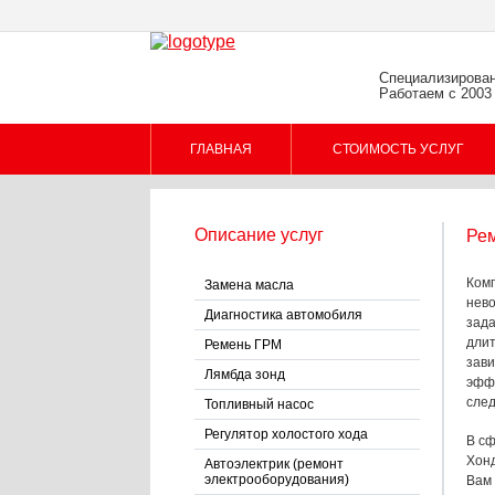
Специализирован
Работаем с 2003
ГЛАВНАЯ
СТОИМОСТЬ УСЛУГ
Описание услуг
Рем
Комп
Замена масла
нево
Диагностика автомобиля
зада
длит
Ремень ГРМ
зави
Лямбда зонд
эффе
след
Топливный насос
Регулятор холостого хода
В сф
Хонд
Автоэлектрик (ремонт
электрооборудования)
Вам 