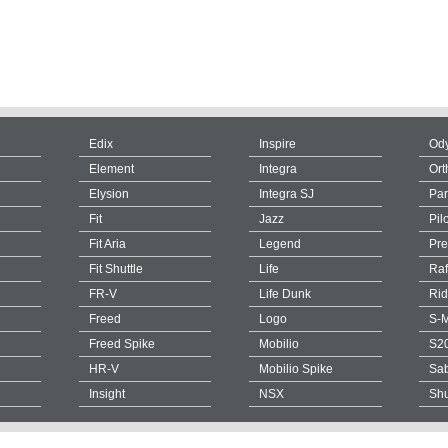
Edix
Inspire
Od
Element
Integra
Ort
Elysion
Integra SJ
Par
Fit
Jazz
Pil
Fit Aria
Legend
Pre
Fit Shuttle
Life
Ra
FR-V
Life Dunk
Rid
Freed
Logo
S-
Freed Spike
Mobilio
S2
HR-V
Mobilio Spike
Sa
Insight
NSX
Shu