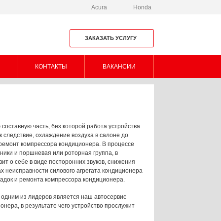
Acura
Honda
ЗАКАЗАТЬ УСЛУГУ
КОНТАКТЫ
ВАКАНСИИ
оставную часть, без которой работа устройства
к следствие, охлаждение воздуха в салоне до
 ремонт компрессора кондиционера. В процессе
ики и поршневая или роторная группа, в
т о себе в виде посторонних звуков, снижения
ах неисправности силового агрегата кондиционера
ладок и ремонта компрессора кондиционера.
 одним из лидеров является наш автосервис
нера, в результате чего устройство прослужит