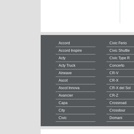
Accord
Civic Ferio
Accord Inspire
Civic Shuttle
Acty
Civic Type R
Acty Truck
Concerto
Airwave
CR-V
Ascot
CR-X
Ascot Innova
CR-X del Sol
Avancier
CR-Z
Capa
Crossroad
City
Crosstour
Civic
Domani