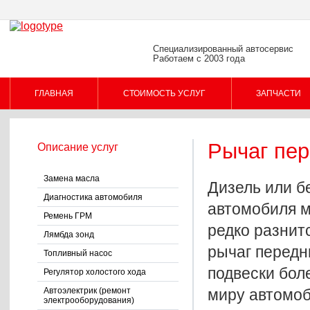
Специализированный автосервис
Работаем с 2003 года
ГЛАВНАЯ
СТОИМОСТЬ УСЛУГ
ЗАПЧАСТИ
Рычаг пе
Описание услуг
ПОМОЩЬ КЛИЕНТУ
Замена масла
Дизель или б
Диагностика автомобиля
автомобиля м
Ремень ГРМ
редко разнитс
Лямбда зонд
рычаг передн
Топливный насос
подвески бол
Регулятор холостого хода
Автоэлектрик (ремонт
миру автомоб
электрооборудования)