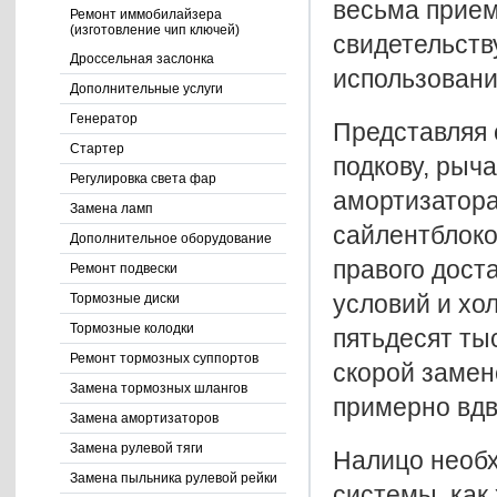
весьма прием
Ремонт иммобилайзера
(изготовление чип ключей)
свидетельств
Дроссельная заслонка
использовани
Дополнительные услуги
Генератор
Представляя 
Стартер
подкову, рыч
Регулировка света фар
амортизатора
Замена ламп
сайлентблоко
Дополнительное оборудование
правого дост
Ремонт подвески
условий и хо
Тормозные диски
Тормозные колодки
пятьдесят ты
Ремонт тормозных суппортов
скорой замен
Замена тормозных шлангов
примерно вдв
Замена амортизаторов
Замена рулевой тяги
Налицо необх
Замена пыльника рулевой рейки
системы, как