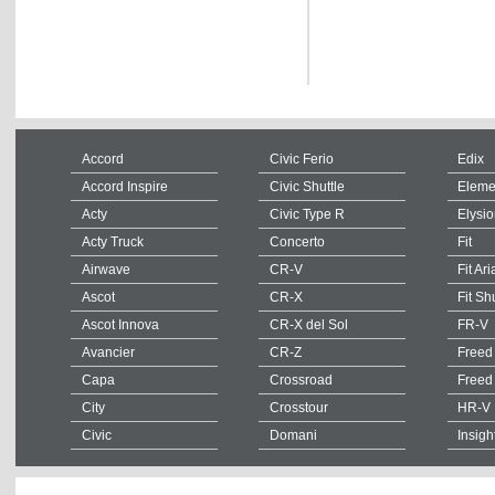
Accord
Civic Ferio
Edix
Accord Inspire
Civic Shuttle
Eleme
Acty
Civic Type R
Elysi
Acty Truck
Concerto
Fit
Airwave
CR-V
Fit Ari
Ascot
CR-X
Fit Sh
Ascot Innova
CR-X del Sol
FR-V
Avancier
CR-Z
Freed
Capa
Crossroad
Freed
City
Crosstour
HR-V
Civic
Domani
Insigh