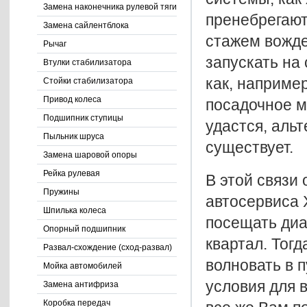
Замена наконечника рулевой тяги
пренебрегают
Замена сайлентблока
стажем вожде
Рычаг
запускать на
Втулки стабилизатора
как, наприме
Стойки стабилизатора
Привод колеса
посадочное м
Подшипник ступицы
удастся, аль
Пыльник шруса
существует.
Замена шаровой опоры
Рейка рулевая
В этой связи
Пружины
автосервиса 
Шпилька колеса
посещать диа
Опорный подшипник
квартал. Тог
Развал-схождение (сход-развал)
волновать в 
Мойка автомобилей
условия для 
Замена антифриза
Коробка передач