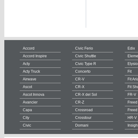
Accord
Civic Ferio
Edix
Accord Inspire
Civic Shuttle
Eleme
Acty
Civic Type R
Elysi
Acty Truck
Concerto
Fit
Airwave
CR-V
Fit Ari
Ascot
CR-X
Fit Sh
Ascot Innova
CR-X del Sol
FR-V
Avancier
CR-Z
Freed
Capa
Crossroad
Freed
City
Crosstour
HR-V
Civic
Domani
Insigh