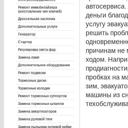
автосервиса.
Ремонт иммобилайзера
(изготовление чип ключей)
деньги благо
Дроссельная заслонка
услугу эвакуа
Дополнительные услуги
решить пробл
Генератор
одновременно.
Стартер
причинам не 
Регулировка света фар
Замена ламп
ходом. Напри
Дополнительное оборудование
продиагности
Ремонт подвески
пробках на м
Тормозные диски
зим, эвакуат
Тормозные колодки
машины из сн
Ремонт тормозных суппортов
техобслужива
Замена тормозных шлангов
Замена амортизаторов
Замена рулевой тяги
Замена пыльника рулевой рейки